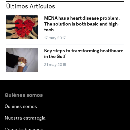
Últimos Artículos
MENA has a heart disease problem.
The solution is both basic and high-
tech
17 may 2017
Key steps to transforming healthcare
in the Gulf
21 may 2015
Quiénes somos
Quiénes somos
Nuestra estrategia
Cómo trabajamos