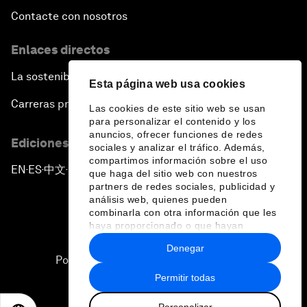
Contacte con nosotros
Enlaces directos
La sostenibilidad en el Foro
Esta página web usa cookies
Carreras profesionales
Las cookies de este sitio web se usan
para personalizar el contenido y los
anuncios, ofrecer funciones de redes
Ediciones en otros idiomas
sociales y analizar el tráfico. Además,
compartimos información sobre el uso
EN
ES
中文
日本語
▪
▪
▪
que haga del sitio web con nuestros
partners de redes sociales, publicidad y
análisis web, quienes pueden
combinarla con otra información que les
haya proporcionado o que hayan
recopilado a partir del uso que haya
Denegar
hecho de sus servicios.
Política de privacidad y normas de uso
Permitir todas
Sitemap
Personalizar