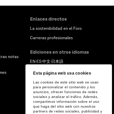
Enlaces directos
La sostenibilidad en el Foro
Carreras profesionales
Ediciones en otros idiomas
tras notas
EN
ES
中文
日本語
▪
▪
▪
ines
Esta página web usa cookies
Las cookies de este sitio web se usan
para personalizar el contenido y los
anuncios, ofrecer funciones de redes
sociales y analizar el tráfico. Además,
compartimos información sobre el uso
que haga del sitio web con nuestros
partners de redes sociales, publicidad y