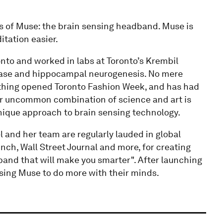
rs of Muse: the brain sensing headband. Muse is
tation easier.
onto and worked in labs at Toronto’s Krembil
ease and hippocampal neurogenesis. No mere
lothing opened Toronto Fashion Week, and has had
Her uncommon combination of science and art is
unique approach to brain sensing technology.
 and her team are regularly lauded in global
ch, Wall Street Journal and more, for creating
band that will make you smarter". After launching
sing Muse to do more with their minds.