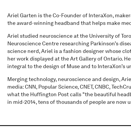
Ariel Garten is the Co-Founder of InteraXon, make
the award-winning headband that helps make medi
Ariel studied neuroscience at the University of Tor
Neuroscience Centre researching Parkinson’s dis
science nerd, Ariel is a fashion designer whose c
her work displayed at the Art Gallery of Ontario. 
integral to the design of Muse and to InteraXon’s 
Merging technology, neuroscience and design, Ariel
media: CNN, Popular Science, CNET, CNBC, TechCrun
what the Huffington Post calls "the beautiful head
in mid-2014, tens of thousands of people are now u