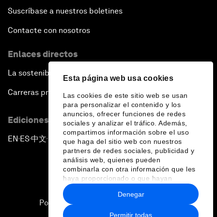
Suscríbase a nuestros boletines
Contacte con nosotros
Enlaces directos
La sostenibilidad en el Foro
Esta página web usa cookies
Carreras profesionales
Las cookies de este sitio web se usan
para personalizar el contenido y los
anuncios, ofrecer funciones de redes
Ediciones en otros idiomas
sociales y analizar el tráfico. Además,
compartimos información sobre el uso
EN
ES
中文
日本語
▪
▪
▪
que haga del sitio web con nuestros
partners de redes sociales, publicidad y
análisis web, quienes pueden
combinarla con otra información que les
haya proporcionado o que hayan
recopilado a partir del uso que haya
Denegar
hecho de sus servicios.
Política de privacidad y normas de uso
Permitir todas