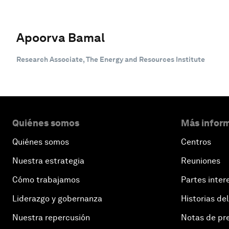
Apoorva Bamal
Research Associate, The Energy and Resources Institute
Quiénes somos
Más inform
Quiénes somos
Centros
Nuestra estrategia
Reuniones
Cómo trabajamos
Partes inter
Liderazgo y gobernanza
Historias del
Nuestra repercusión
Notas de pr