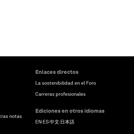
Enlaces directos
La sostenibilidad en el Foro
Carreras profesionales
Ediciones en otros idiomas
tras notas
EN
ES
中文
日本語
▪
▪
▪