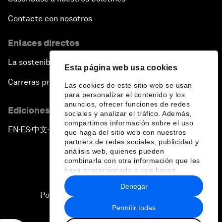
Contacte con nosotros
Enlaces directos
La sostenibilidad en el Foro
Esta página web usa cookies
Carreras profesionales
Las cookies de este sitio web se usan
para personalizar el contenido y los
anuncios, ofrecer funciones de redes
Ediciones en otros idiomas
sociales y analizar el tráfico. Además,
compartimos información sobre el uso
EN
ES
中文
日本語
▪
▪
▪
que haga del sitio web con nuestros
partners de redes sociales, publicidad y
análisis web, quienes pueden
combinarla con otra información que les
haya proporcionado o que hayan
recopilado a partir del uso que haya
Denegar
hecho de sus servicios.
Política de privacidad y normas de uso
Permitir todas
Sitemap