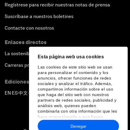
Regístrese para recibir nuestras notas de prensa
Suscríbase a nuestros boletines
Contacte con nosotros
Enlaces directos
La sostenibilidad en el Foro
Esta página web usa cookies
Carreras profesionales
Las cookies de este sitio web se usan
para personalizar el contenido y los
anuncios, ofrecer funciones de redes
Ediciones en otros idiomas
sociales y analizar el tráfico. Además,
compartimos información sobre el uso
EN
ES
中文
日本語
▪
▪
▪
que haga del sitio web con nuestros
partners de redes sociales, publicidad y
análisis web, quienes pueden
combinarla con otra información que les
haya proporcionado o que hayan
recopilado a partir del uso que haya
Denegar
hecho de sus servicios.