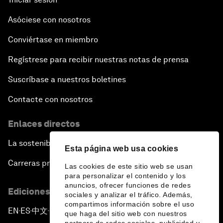
Asóciese con nosotros
Conviértase en miembro
Regístrese para recibir nuestras notas de prensa
Suscríbase a nuestros boletines
Contacte con nosotros
Enlaces directos
La sostenibilidad en el Foro
Esta página web usa cookies
Carreras profesionales
Las cookies de este sitio web se usan
para personalizar el contenido y los
anuncios, ofrecer funciones de redes
Ediciones en otros idiomas
sociales y analizar el tráfico. Además,
compartimos información sobre el uso
EN
ES
中文
日本語
▪
▪
▪
que haga del sitio web con nuestros