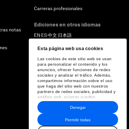
Carreras profesionales
Ediciones en otros idiomas
tras notas
EN
ES
中文
日本語
▪
▪
▪
ines
Esta página web usa cookies
Las cookies de este sitio web se usan
para personalizar el contenido y los
anuncios, ofrecer funciones de redes
sociales y analizar el tráfico. Además,
compartimos información sobre el uso
que haga del sitio web con nuestros
partners de redes sociales, publicidad y
análisis web, quienes pueden
combinarla con otra información que les
Denegar
haya proporcionado o que hayan
recopilado a partir del uso que haya
hecho de sus servicios.
Permitir todas