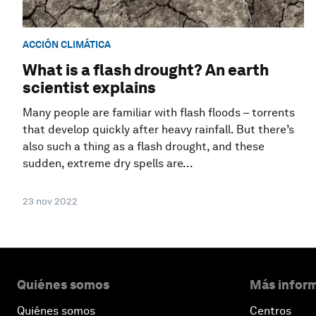
ACCIÓN CLIMÁTICA
What is a flash drought? An earth
scientist explains
Many people are familiar with flash floods – torrents
that develop quickly after heavy rainfall. But there’s
also such a thing as a flash drought, and these
sudden, extreme dry spells are...
23 nov 2022
Quiénes somos
Más inform
Quiénes somos
Centros