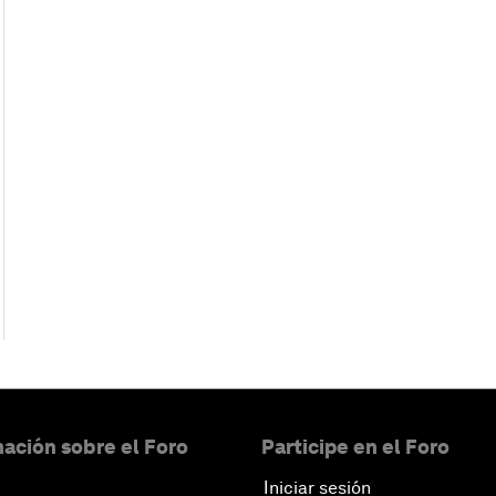
ación sobre el Foro
Participe en el Foro
Iniciar sesión