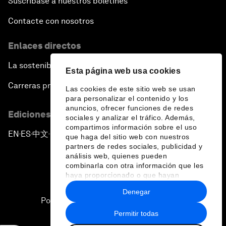
Suscríbase a nuestros boletines
Contacte con nosotros
Enlaces directos
La sostenibilidad en el Foro
Esta página web usa cookies
Carreras profesionales
Las cookies de este sitio web se usan
para personalizar el contenido y los
anuncios, ofrecer funciones de redes
Ediciones en otros idiomas
sociales y analizar el tráfico. Además,
compartimos información sobre el uso
EN
ES
中文
日本語
▪
▪
▪
que haga del sitio web con nuestros
partners de redes sociales, publicidad y
análisis web, quienes pueden
combinarla con otra información que les
haya proporcionado o que hayan
recopilado a partir del uso que haya
Denegar
hecho de sus servicios.
Política de privacidad y normas de uso
Permitir todas
Sitemap