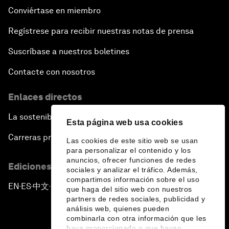
Conviértase en miembro
Regístrese para recibir nuestras notas de prensa
Suscríbase a nuestros boletines
Contacte con nosotros
Enlaces directos
La sostenibilidad en el Foro
Esta página web usa cookies
Carreras profesionales
Las cookies de este sitio web se usan
para personalizar el contenido y los
anuncios, ofrecer funciones de redes
Ediciones en otros idiomas
sociales y analizar el tráfico. Además,
compartimos información sobre el uso
EN
ES
中文
日本語
▪
▪
▪
que haga del sitio web con nuestros
partners de redes sociales, publicidad y
análisis web, quienes pueden
combinarla con otra información que les
haya proporcionado o que hayan