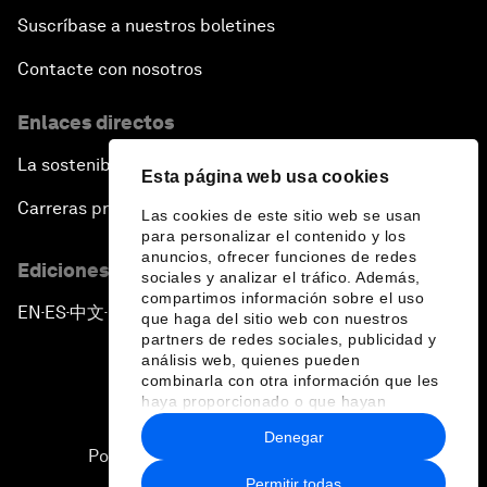
Suscríbase a nuestros boletines
Contacte con nosotros
Enlaces directos
La sostenibilidad en el Foro
Esta página web usa cookies
Carreras profesionales
Las cookies de este sitio web se usan
para personalizar el contenido y los
anuncios, ofrecer funciones de redes
Ediciones en otros idiomas
sociales y analizar el tráfico. Además,
compartimos información sobre el uso
EN
ES
中文
日本語
▪
▪
▪
que haga del sitio web con nuestros
partners de redes sociales, publicidad y
análisis web, quienes pueden
combinarla con otra información que les
haya proporcionado o que hayan
recopilado a partir del uso que haya
Denegar
hecho de sus servicios.
Política de privacidad y normas de uso
Permitir todas