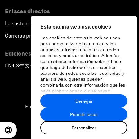
Enlaces directos
La sostenibilidad en el Foro
Esta página web usa cookies
Carreras profesionales
Las cookies de este sitio web se usan
para personalizar el contenido y los
anuncios, ofrecer funciones de redes
Ediciones en otros idiomas
sociales y analizar el tráfico. Además,
compartimos información sobre el uso
EN
ES
中文
日本語
▪
▪
▪
que haga del sitio web con nuestros
partners de redes sociales, publicidad y
análisis web, quienes pueden
combinarla con otra información que les
haya proporcionado o que hayan
recopilado a partir del uso que haya
Denegar
hecho de sus servicios.
Política de privacidad y normas de uso
Permitir todas
Sitemap
Personalizar
©
2026
Foro Económico Mundial
EN
ES
中文
日本語