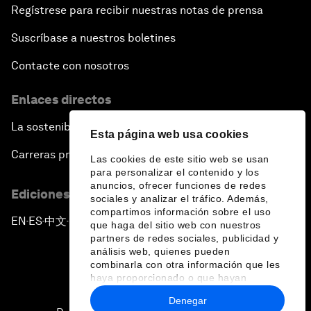
Regístrese para recibir nuestras notas de prensa
Suscríbase a nuestros boletines
Contacte con nosotros
Enlaces directos
La sostenibilidad en el Foro
Esta página web usa cookies
Carreras profesionales
Las cookies de este sitio web se usan
para personalizar el contenido y los
anuncios, ofrecer funciones de redes
Ediciones en otros idiomas
sociales y analizar el tráfico. Además,
compartimos información sobre el uso
EN
ES
中文
日本語
▪
▪
▪
que haga del sitio web con nuestros
partners de redes sociales, publicidad y
análisis web, quienes pueden
combinarla con otra información que les
haya proporcionado o que hayan
recopilado a partir del uso que haya
Denegar
hecho de sus servicios.