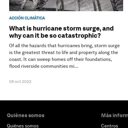
ACCIÓN CLIMÁTICA
What is hurricane storm surge, and
why can it be so catastrophic?
Of all the hazards that hurricanes bring, storm surge
is the greatest threat to life and property along the
coast. It can sweep homes off their foundations,
flood riverside communities mi...
05 oct 2022
Quiénes somos
Más inform
Quiénes somos
Centros