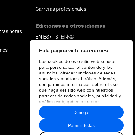
Carreras profesionales
Ediciones en otros idiomas
tras notas
EN
ES
中文
日本語
▪
▪
▪
ines
Esta página web usa cookies
Las cookies de este sitio web se usan
para personalizar el contenido y los
anuncios, ofrecer funciones de redes
sociales y analizar el tráfico. Además,
compartimos información sobre el uso
que haga del sitio web con nuestros
partners de redes sociales, publicidad y
análisis web, quienes pueden
combinarla con otra información que les
Denegar
haya proporcionado o que hayan
recopilado a partir del uso que haya
hecho de sus servicios.
Permitir todas