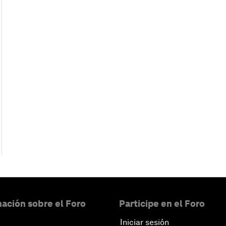
ación sobre el Foro
Participe en el Foro
Iniciar sesión