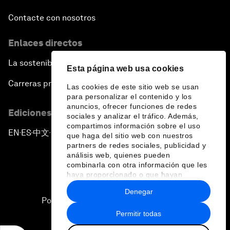
Contacte con nosotros
Enlaces directos
La sostenibilidad en el Foro
Esta página web usa cookies
Carreras profesionales
Las cookies de este sitio web se usan
para personalizar el contenido y los
anuncios, ofrecer funciones de redes
Ediciones en otros idiomas
sociales y analizar el tráfico. Además,
compartimos información sobre el uso
EN
ES
中文
日本語
▪
▪
▪
que haga del sitio web con nuestros
partners de redes sociales, publicidad y
análisis web, quienes pueden
combinarla con otra información que les
haya proporcionado o que hayan
recopilado a partir del uso que haya
Denegar
hecho de sus servicios.
Política de privacidad y normas de uso
Permitir todas
Sitemap