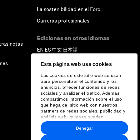
La sostenibilidad en el Foro
Carreras profesionales
Ediciones en otros idiomas
tras notas
EN
ES
中文
日本語
▪
▪
▪
ines
Esta página web usa cookies
Las cookies de este sitio web se usan
para personalizar el contenido y los
anuncios, ofrecer funciones de redes
sociales y analizar el tráfico. Además,
compartimos información sobre el uso
que haga del sitio web con nuestros
partners de redes sociales, publicidad y
análisis web, quienes pueden
combinarla con otra información que les
Denegar
haya proporcionado o que hayan
recopilado a partir del uso que haya