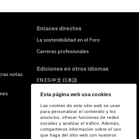
Enlaces directos
La sostenibilidad en el Foro
Carreras profesionales
Ediciones en otros idiomas
tras notas
EN
ES
中文
日本語
▪
▪
▪
ines
Esta página web usa cookies
Las cookies de este sitio web se usan
para personalizar el contenido y los
anuncios, ofrecer funciones de redes
sociales y analizar el tráfico. Además,
compartimos información sobre el uso
que haga del sitio web con nuestros