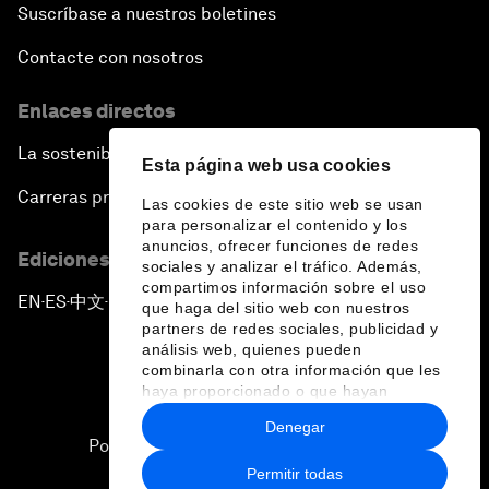
Suscríbase a nuestros boletines
Contacte con nosotros
Enlaces directos
La sostenibilidad en el Foro
Esta página web usa cookies
Carreras profesionales
Las cookies de este sitio web se usan
para personalizar el contenido y los
anuncios, ofrecer funciones de redes
Ediciones en otros idiomas
sociales y analizar el tráfico. Además,
compartimos información sobre el uso
EN
ES
中文
日本語
▪
▪
▪
que haga del sitio web con nuestros
partners de redes sociales, publicidad y
análisis web, quienes pueden
combinarla con otra información que les
haya proporcionado o que hayan
recopilado a partir del uso que haya
Denegar
hecho de sus servicios.
Política de privacidad y normas de uso
Permitir todas
Sitemap