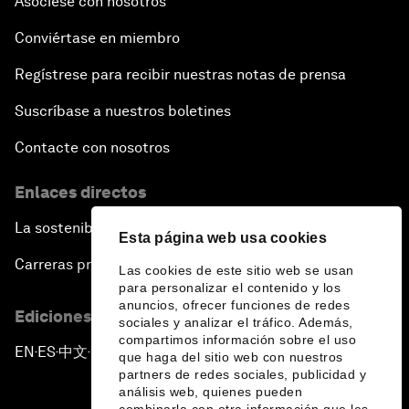
Asóciese con nosotros
Conviértase en miembro
Regístrese para recibir nuestras notas de prensa
Suscríbase a nuestros boletines
Contacte con nosotros
Enlaces directos
La sostenibilidad en el Foro
Esta página web usa cookies
Carreras profesionales
Las cookies de este sitio web se usan
para personalizar el contenido y los
anuncios, ofrecer funciones de redes
Ediciones en otros idiomas
sociales y analizar el tráfico. Además,
compartimos información sobre el uso
EN
ES
中文
日本語
▪
▪
▪
que haga del sitio web con nuestros
partners de redes sociales, publicidad y
análisis web, quienes pueden