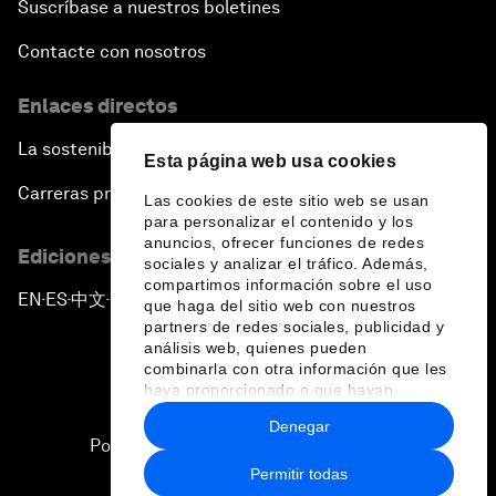
Suscríbase a nuestros boletines
Contacte con nosotros
Enlaces directos
La sostenibilidad en el Foro
Esta página web usa cookies
Carreras profesionales
Las cookies de este sitio web se usan
para personalizar el contenido y los
anuncios, ofrecer funciones de redes
Ediciones en otros idiomas
sociales y analizar el tráfico. Además,
compartimos información sobre el uso
EN
ES
中文
日本語
▪
▪
▪
que haga del sitio web con nuestros
partners de redes sociales, publicidad y
análisis web, quienes pueden
combinarla con otra información que les
haya proporcionado o que hayan
recopilado a partir del uso que haya
Denegar
hecho de sus servicios.
Política de privacidad y normas de uso
Permitir todas
Sitemap