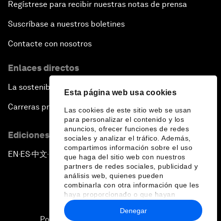
Regístrese para recibir nuestras notas de prensa
Suscríbase a nuestros boletines
Contacte con nosotros
Enlaces directos
La sostenibilidad en el Foro
Esta página web usa cookies
Carreras profesionales
Las cookies de este sitio web se usan
para personalizar el contenido y los
anuncios, ofrecer funciones de redes
Ediciones en otros idiomas
sociales y analizar el tráfico. Además,
compartimos información sobre el uso
EN
ES
中文
日本語
▪
▪
▪
que haga del sitio web con nuestros
partners de redes sociales, publicidad y
análisis web, quienes pueden
combinarla con otra información que les
haya proporcionado o que hayan
recopilado a partir del uso que haya
Denegar
hecho de sus servicios.
Política de privacidad y normas de uso