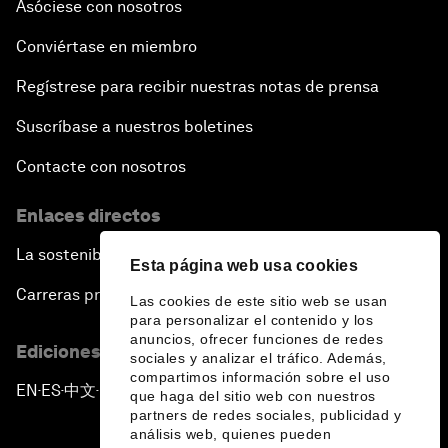
Asóciese con nosotros
Conviértase en miembro
Regístrese para recibir nuestras notas de prensa
Suscríbase a nuestros boletines
Contacte con nosotros
Enlaces directos
La sostenibilidad en el Foro
Esta página web usa cookies
Carreras profesionales
Las cookies de este sitio web se usan
para personalizar el contenido y los
anuncios, ofrecer funciones de redes
Ediciones en otros idiomas
sociales y analizar el tráfico. Además,
compartimos información sobre el uso
EN
ES
中文
日本語
▪
▪
▪
que haga del sitio web con nuestros
partners de redes sociales, publicidad y
análisis web, quienes pueden