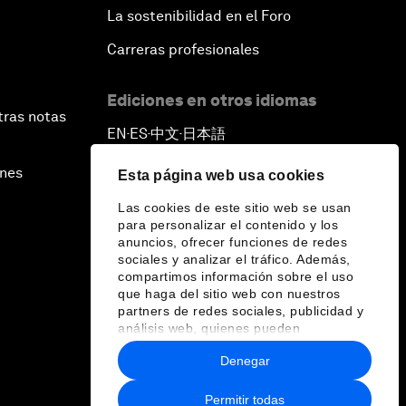
La sostenibilidad en el Foro
Carreras profesionales
Ediciones en otros idiomas
tras notas
EN
ES
中文
日本語
▪
▪
▪
ines
Esta página web usa cookies
Las cookies de este sitio web se usan
para personalizar el contenido y los
anuncios, ofrecer funciones de redes
sociales y analizar el tráfico. Además,
compartimos información sobre el uso
que haga del sitio web con nuestros
partners de redes sociales, publicidad y
análisis web, quienes pueden
combinarla con otra información que les
Denegar
haya proporcionado o que hayan
recopilado a partir del uso que haya
hecho de sus servicios.
Permitir todas