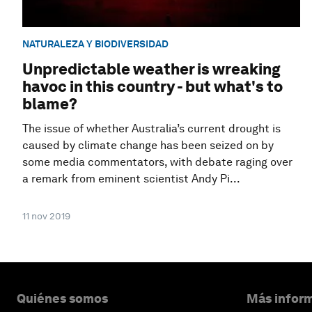
NATURALEZA Y BIODIVERSIDAD
Unpredictable weather is wreaking
havoc in this country - but what's to
blame?
The issue of whether Australia’s current drought is
caused by climate change has been seized on by
some media commentators, with debate raging over
a remark from eminent scientist Andy Pi...
11 nov 2019
Quiénes somos
Más inform