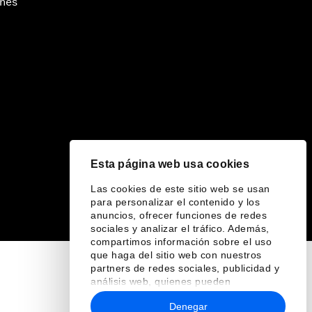
ines
Esta página web usa cookies
Las cookies de este sitio web se usan
para personalizar el contenido y los
anuncios, ofrecer funciones de redes
sociales y analizar el tráfico. Además,
compartimos información sobre el uso
que haga del sitio web con nuestros
partners de redes sociales, publicidad y
análisis web, quienes pueden
combinarla con otra información que les
Denegar
haya proporcionado o que hayan