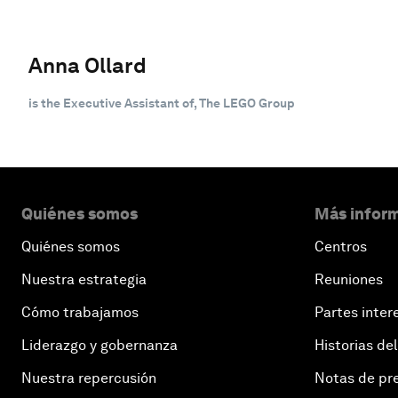
Anna Ollard
is the Executive Assistant of, The LEGO Group
Quiénes somos
Más inform
Quiénes somos
Centros
Nuestra estrategia
Reuniones
Cómo trabajamos
Partes inter
Liderazgo y gobernanza
Historias del
Nuestra repercusión
Notas de pr