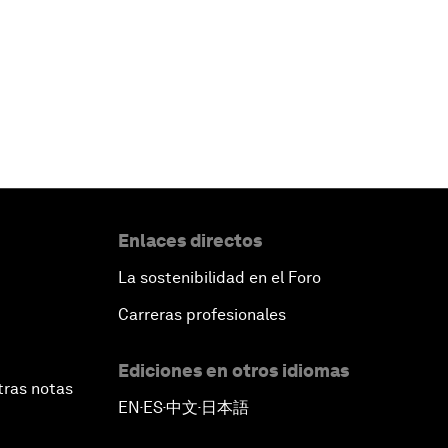
Enlaces directos
La sostenibilidad en el Foro
Carreras profesionales
Ediciones en otros idiomas
tras notas
EN
ES
中文
日本語
▪
▪
▪