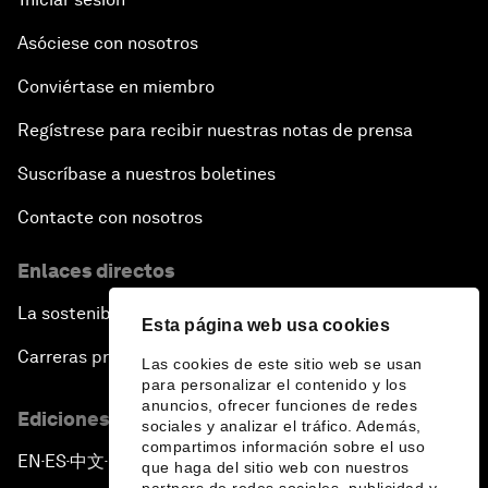
Asóciese con nosotros
Conviértase en miembro
Regístrese para recibir nuestras notas de prensa
Suscríbase a nuestros boletines
Contacte con nosotros
Enlaces directos
La sostenibilidad en el Foro
Esta página web usa cookies
Carreras profesionales
Las cookies de este sitio web se usan
para personalizar el contenido y los
anuncios, ofrecer funciones de redes
Ediciones en otros idiomas
sociales y analizar el tráfico. Además,
compartimos información sobre el uso
EN
ES
中文
日本語
▪
▪
▪
que haga del sitio web con nuestros