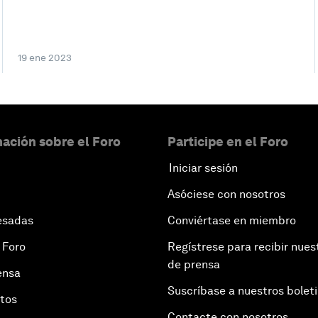
19 ene 2023
ación sobre el Foro
Participe en el Foro
Iniciar sesión
Asóciese con nosotros
esadas
Conviértase en miembro
 Foro
Regístrese para recibir nues
de prensa
ensa
Suscríbase a nuestros bolet
otos
Contacte con nosotros