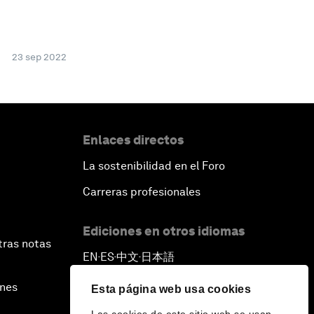
23 sep 2022
Enlaces directos
La sostenibilidad en el Foro
Carreras profesionales
Ediciones en otros idiomas
tras notas
EN
ES
中文
日本語
▪
▪
▪
ines
Esta página web usa cookies