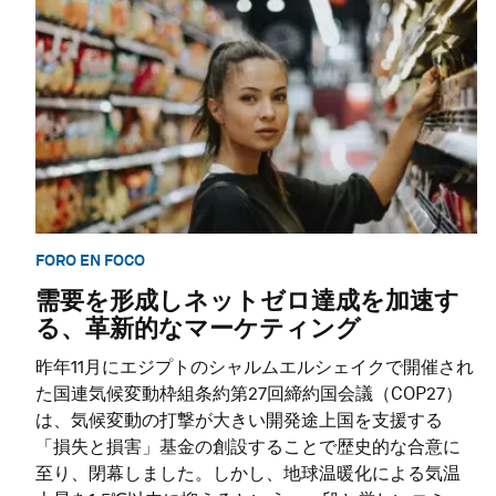
FORO EN FOCO
需要を形成しネットゼロ達成を加速す
る、革新的なマーケティング
昨年11月にエジプトのシャルムエルシェイクで開催され
た国連気候変動枠組条約第27回締約国会議（COP27）
は、気候変動の打撃が大きい開発途上国を支援する
「損失と損害」基金の創設することで歴史的な合意に
至り、閉幕しました。しかし、地球温暖化による気温