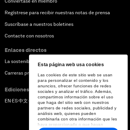
Conviértase en miembro
Regístrese para recibir nuestras notas de prensa
Suscríbase a nuestros boletines
Contacte con nosotros
Enlaces directos
La sostenibilidad en el Foro
Esta página web usa cookies
Carreras profesionales
Las cookies de este sitio web se usan
para personalizar el contenido y los
anuncios, ofrecer funciones de redes
Ediciones en otros idiomas
sociales y analizar el tráfico. Además,
compartimos información sobre el uso
EN
ES
中文
日本語
▪
▪
▪
que haga del sitio web con nuestros
partners de redes sociales, publicidad y
análisis web, quienes pueden
combinarla con otra información que les
haya proporcionado o que hayan