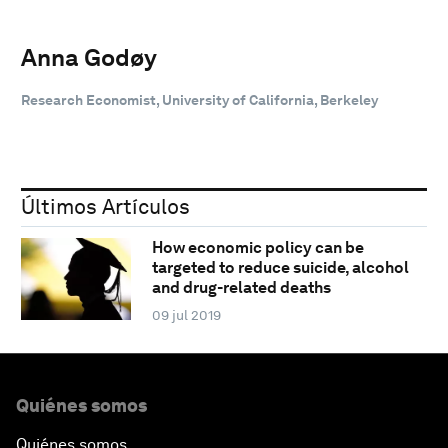
Anna Godøy
Research Economist, University of California, Berkeley
Últimos Artículos
How economic policy can be
targeted to reduce suicide, alcohol
and drug-related deaths
09 jul 2019
Quiénes somos
Quiénes somos