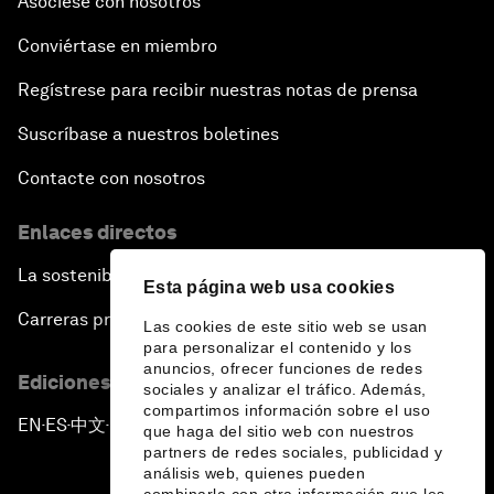
Asóciese con nosotros
Conviértase en miembro
Regístrese para recibir nuestras notas de prensa
Suscríbase a nuestros boletines
Contacte con nosotros
Enlaces directos
La sostenibilidad en el Foro
Esta página web usa cookies
Carreras profesionales
Las cookies de este sitio web se usan
para personalizar el contenido y los
anuncios, ofrecer funciones de redes
Ediciones en otros idiomas
sociales y analizar el tráfico. Además,
compartimos información sobre el uso
EN
ES
中文
日本語
▪
▪
▪
que haga del sitio web con nuestros
partners de redes sociales, publicidad y
análisis web, quienes pueden