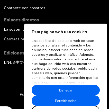
Contacte con nosotros
Enlaces directos
La sostenibilidad en el Foro
Esta página web usa cookies
Carreras profesionales
Las cookies de este sitio web se usan
para personalizar el contenido y los
anuncios, ofrecer funciones de redes
Ediciones en otros idiomas
sociales y analizar el tráfico. Además,
compartimos información sobre el uso
EN
ES
中文
日本語
▪
▪
▪
que haga del sitio web con nuestros
partners de redes sociales, publicidad y
análisis web, quienes pueden
combinarla con otra información que les
haya proporcionado o que hayan
recopilado a partir del uso que haya
Denegar
hecho de sus servicios.
Política de privacidad y normas de uso
Permitir todas
Sitemap