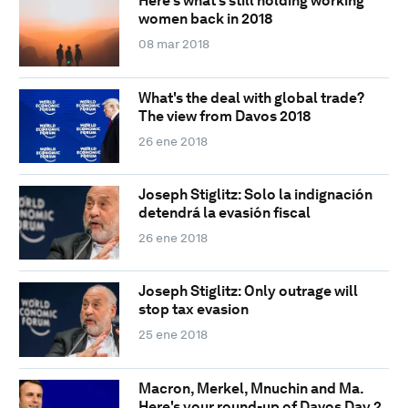
Here's what's still holding working
women back in 2018
08 mar 2018
What's the deal with global trade?
The view from Davos 2018
26 ene 2018
Joseph Stiglitz: Solo la indignación
detendrá la evasión fiscal
26 ene 2018
Joseph Stiglitz: Only outrage will
stop tax evasion
25 ene 2018
Macron, Merkel, Mnuchin and Ma.
Here's your round-up of Davos Day 2