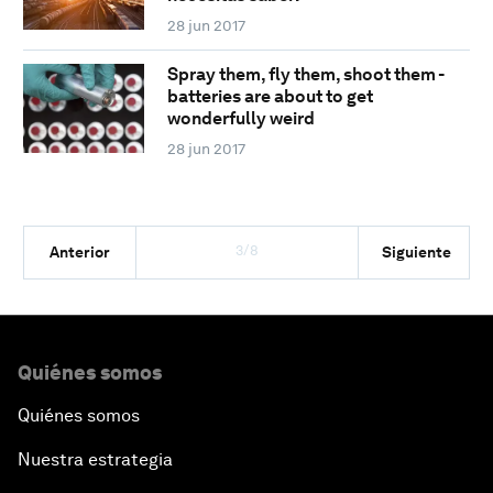
28 jun 2017
Spray them, fly them, shoot them -
batteries are about to get
wonderfully weird
28 jun 2017
3/8
Anterior
Siguiente
Quiénes somos
Quiénes somos
Nuestra estrategia