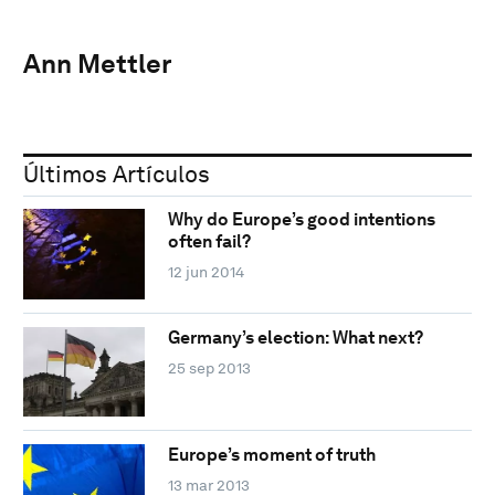
Ann Mettler
Últimos Artículos
Why do Europe’s good intentions
often fail?
12 jun 2014
Germany’s election: What next?
25 sep 2013
Europe’s moment of truth
13 mar 2013