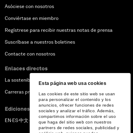
Asóciese con nosotros
Conviértase en miembro
Regístrese para recibir nuestras notas de prensa
Suscríbase a nuestros boletines
Contacte con nosotros
Enlaces directos
La sostenibilidad en el Foro
Esta página web usa cookies
Carreras profesionales
Las cookies de este sitio web se usan
para personalizar el contenido y los
anuncios, ofrecer funciones de redes
Ediciones en otros idiomas
sociales y analizar el tráfico. Además,
compartimos información sobre el uso
EN
ES
中文
日本語
▪
▪
▪
que haga del sitio web con nuestros
partners de redes sociales, publicidad y