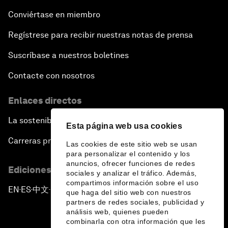
Conviértase en miembro
Regístrese para recibir nuestras notas de prensa
Suscríbase a nuestros boletines
Contacte con nosotros
Enlaces directos
La sostenibilidad en el Foro
Esta página web usa cookies
Carreras profesionales
Las cookies de este sitio web se usan
para personalizar el contenido y los
anuncios, ofrecer funciones de redes
Ediciones en otros idiomas
sociales y analizar el tráfico. Además,
compartimos información sobre el uso
EN
ES
中文
日本語
▪
▪
▪
que haga del sitio web con nuestros
partners de redes sociales, publicidad y
análisis web, quienes pueden
combinarla con otra información que les