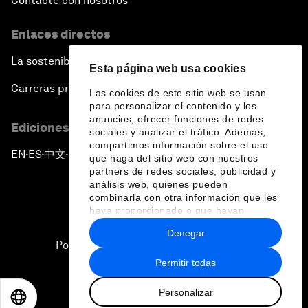
Contacte con nosotros
Enlaces directos
La sostenibilidad en el Foro
Esta página web usa cookies
Carreras profesionales
Las cookies de este sitio web se usan
para personalizar el contenido y los
anuncios, ofrecer funciones de redes
Ediciones en otros idiomas
sociales y analizar el tráfico. Además,
compartimos información sobre el uso
EN
ES
中文
日本語
▪
▪
▪
que haga del sitio web con nuestros
partners de redes sociales, publicidad y
análisis web, quienes pueden
combinarla con otra información que les
haya proporcionado o que hayan
recopilado a partir del uso que haya
Denegar
hecho de sus servicios.
Política de privacidad y normas de uso
Permitir todas
Sitemap
Personalizar
©
2026
Foro Económico Mundial
EN
ES
中文
日本語