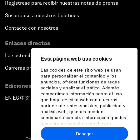
Regístrese para recibir nuestras notas de prensa
Suscríbase a nuestros boletines
Contacte con nosotros
Enlaces directos
La sostenibilidad en el Foro
Esta página web usa cookies
Carreras profesionales
Las cookies de este sitio web se usan
para personalizar el contenido y los
anuncios, ofrecer funciones de redes
Ediciones en otros idiomas
sociales y analizar el tráfico. Además,
compartimos información sobre el uso
EN
ES
中文
日本語
▪
▪
▪
que haga del sitio web con nuestros
partners de redes sociales, publicidad y
análisis web, quienes pueden
combinarla con otra información que les
haya proporcionado o que hayan
recopilado a partir del uso que haya
Denegar
hecho de sus servicios.
Política de privacidad y normas de uso