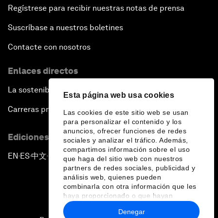
Regístrese para recibir nuestras notas de prensa
Suscríbase a nuestros boletines
Contacte con nosotros
Enlaces directos
La sostenibilidad en el Foro
Esta página web usa cookies
Carreras profesionales
Las cookies de este sitio web se usan
para personalizar el contenido y los
anuncios, ofrecer funciones de redes
Ediciones en otros idiomas
sociales y analizar el tráfico. Además,
compartimos información sobre el uso
EN
ES
中文
日本語
▪
▪
▪
que haga del sitio web con nuestros
partners de redes sociales, publicidad y
análisis web, quienes pueden
combinarla con otra información que les
haya proporcionado o que hayan
recopilado a partir del uso que haya
Denegar
hecho de sus servicios.