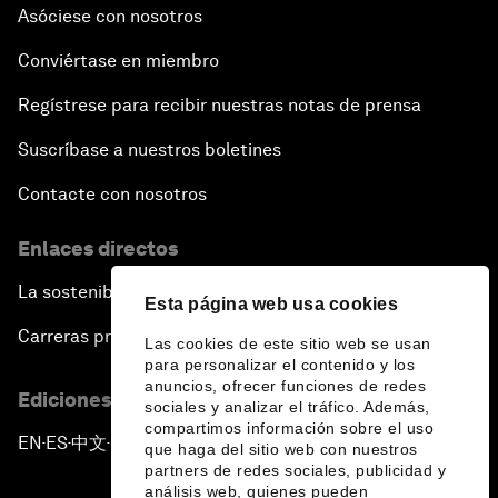
Asóciese con nosotros
Conviértase en miembro
Regístrese para recibir nuestras notas de prensa
Suscríbase a nuestros boletines
Contacte con nosotros
Enlaces directos
La sostenibilidad en el Foro
Esta página web usa cookies
Carreras profesionales
Las cookies de este sitio web se usan
para personalizar el contenido y los
anuncios, ofrecer funciones de redes
Ediciones en otros idiomas
sociales y analizar el tráfico. Además,
compartimos información sobre el uso
EN
ES
中文
日本語
▪
▪
▪
que haga del sitio web con nuestros
partners de redes sociales, publicidad y
análisis web, quienes pueden