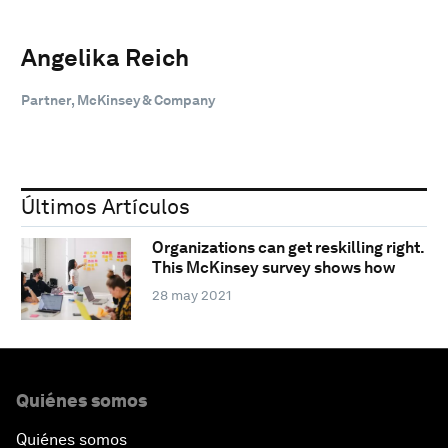
Angelika Reich
Partner, McKinsey & Company
Últimos Artículos
Organizations can get reskilling right.
This McKinsey survey shows how
28 may 2021
Quiénes somos
Quiénes somos