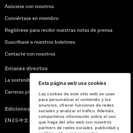
Asóciese con nosotros
Conviértase en miembro
Regístrese para recibir nuestras notas de prensa
Suscríbase a nuestros boletines
Contacte con nosotros
Enlaces directos
La sostenibilidad en el Foro
Esta página web usa cookies
Carreras profesionales
Las cookies de este sitio web se usan
para personalizar el contenido y los
anuncios, ofrecer funciones de redes
Ediciones en otros idiomas
sociales y analizar el tráfico. Además,
compartimos información sobre el uso
EN
ES
中文
日本語
▪
▪
▪
que haga del sitio web con nuestros
partners de redes sociales, publicidad y