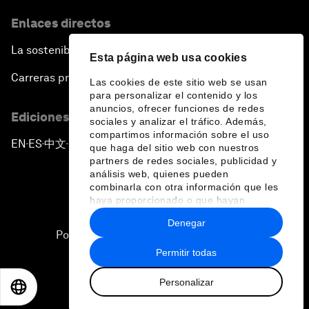
Enlaces directos
La sostenibilidad en el Foro
Esta página web usa cookies
Carreras profesionales
Las cookies de este sitio web se usan
para personalizar el contenido y los
anuncios, ofrecer funciones de redes
Ediciones en otros idiomas
sociales y analizar el tráfico. Además,
compartimos información sobre el uso
EN
ES
中文
日本語
▪
▪
▪
que haga del sitio web con nuestros
partners de redes sociales, publicidad y
análisis web, quienes pueden
combinarla con otra información que les
haya proporcionado o que hayan
recopilado a partir del uso que haya
Denegar
hecho de sus servicios.
Política de privacidad y normas de uso
Permitir todas
Sitemap
Personalizar
©
2026
Foro Económico Mundial
EN
ES
中文
日本語