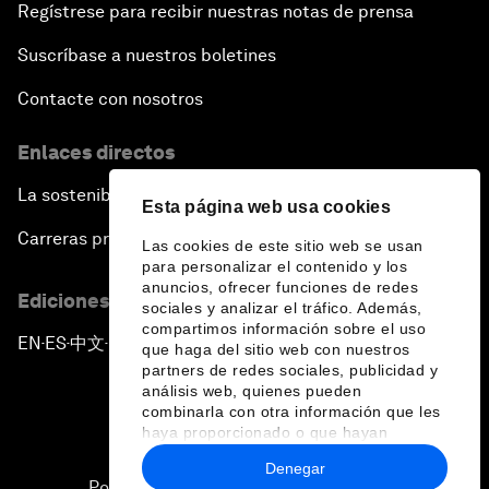
Regístrese para recibir nuestras notas de prensa
Suscríbase a nuestros boletines
Contacte con nosotros
Enlaces directos
La sostenibilidad en el Foro
Esta página web usa cookies
Carreras profesionales
Las cookies de este sitio web se usan
para personalizar el contenido y los
anuncios, ofrecer funciones de redes
Ediciones en otros idiomas
sociales y analizar el tráfico. Además,
compartimos información sobre el uso
EN
ES
中文
日本語
▪
▪
▪
que haga del sitio web con nuestros
partners de redes sociales, publicidad y
análisis web, quienes pueden
combinarla con otra información que les
haya proporcionado o que hayan
recopilado a partir del uso que haya
Denegar
hecho de sus servicios.
Política de privacidad y normas de uso