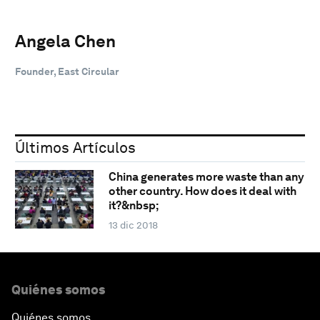
Angela Chen
Founder, East Circular
Últimos Artículos
China generates more waste than any
other country. How does it deal with
it?&nbsp;
13 dic 2018
Quiénes somos
Quiénes somos