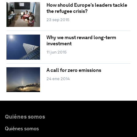
How should Europe’s leaders tackle
the refugee crisis?
23 sep 2015
Why we must reward long-term
investment
11 jun 2015
A call for zero emissions
24 ene 2014
Quiénes somos
Quiénes somos