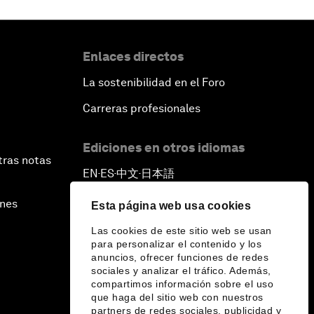
Enlaces directos
La sostenibilidad en el Foro
Carreras profesionales
Ediciones en otros idiomas
tras notas
EN
ES
中文
日本語
▪
▪
▪
ines
Esta página web usa cookies
Las cookies de este sitio web se usan
para personalizar el contenido y los
anuncios, ofrecer funciones de redes
sociales y analizar el tráfico. Además,
compartimos información sobre el uso
que haga del sitio web con nuestros
partners de redes sociales, publicidad y