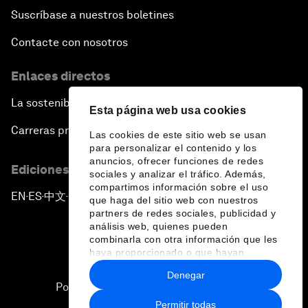
Suscríbase a nuestros boletines
Contacte con nosotros
Enlaces directos
La sostenibilidad en el Foro
Esta página web usa cookies
Carreras profesionales
Las cookies de este sitio web se usan
para personalizar el contenido y los
anuncios, ofrecer funciones de redes
Ediciones en otros idiomas
sociales y analizar el tráfico. Además,
compartimos información sobre el uso
EN
ES
中文
日本語
▪
▪
▪
que haga del sitio web con nuestros
partners de redes sociales, publicidad y
análisis web, quienes pueden
combinarla con otra información que les
haya proporcionado o que hayan
recopilado a partir del uso que haya
Denegar
hecho de sus servicios.
Política de privacidad y normas de uso
Permitir todas