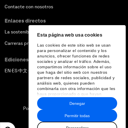
Contacte con nosotros
Enlaces directos
La sostenibilidad en el Foro
Esta página web usa cookies
Carreras profesionales
Las cookies de este sitio web se usan
para personalizar el contenido y los
anuncios, ofrecer funciones de redes
Ediciones en otros idiomas
sociales y analizar el tráfico. Además,
compartimos información sobre el uso
EN
ES
中文
日本語
▪
▪
▪
que haga del sitio web con nuestros
partners de redes sociales, publicidad y
análisis web, quienes pueden
combinarla con otra información que les
haya proporcionado o que hayan
recopilado a partir del uso que haya
Denegar
hecho de sus servicios.
Política de privacidad y normas de uso
Permitir todas
Sitemap
Personalizar