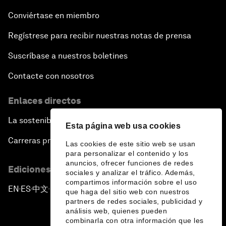
Conviértase en miembro
Regístrese para recibir nuestras notas de prensa
Suscríbase a nuestros boletines
Contacte con nosotros
Enlaces directos
La sostenibilidad en el Foro
Esta página web usa cookies
Carreras profesionales
Las cookies de este sitio web se usan
para personalizar el contenido y los
anuncios, ofrecer funciones de redes
Ediciones en otros idiomas
sociales y analizar el tráfico. Además,
compartimos información sobre el uso
EN
ES
中文
日本語
▪
▪
▪
que haga del sitio web con nuestros
partners de redes sociales, publicidad y
análisis web, quienes pueden
combinarla con otra información que les