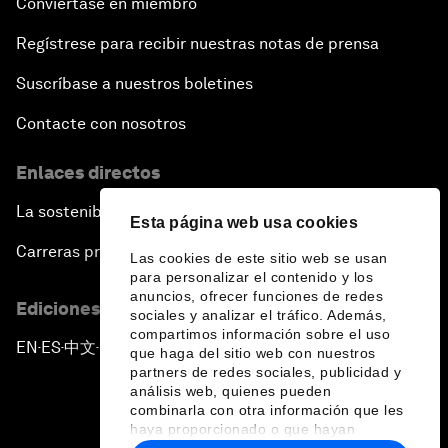
Conviértase en miembro
Regístrese para recibir nuestras notas de prensa
Suscríbase a nuestros boletines
Contacte con nosotros
Enlaces directos
La sostenibilidad en el Foro
Esta página web usa cookies
Carreras profesionales
Las cookies de este sitio web se usan
para personalizar el contenido y los
anuncios, ofrecer funciones de redes
Ediciones en otros idiomas
sociales y analizar el tráfico. Además,
compartimos información sobre el uso
EN
ES
中文
日本語
▪
▪
▪
que haga del sitio web con nuestros
partners de redes sociales, publicidad y
análisis web, quienes pueden
combinarla con otra información que les
haya proporcionado o que hayan