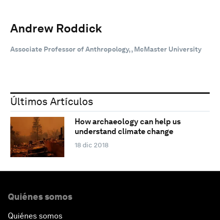
Andrew Roddick
Associate Professor of Anthropology, , McMaster University
Últimos Artículos
How archaeology can help us
understand climate change
18 dic 2018
Quiénes somos
Quiénes somos